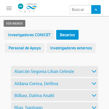
Toggle
navigation
VER MENOS
Investigadores CONICET
Becarios
Personal de Apoyo
Investigadores externos
Alarcón Segovia Lilian Celeste
Aldana Correa, Delfina
Bilbao, Dalma Anahí
Blas, Santiago