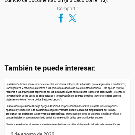
Edificio de Documentación (indicado con el
15
).
Compartir
Compartir en Facebook
Compartir en Twitter
También te puede interesar:
6 de agosto de 2026